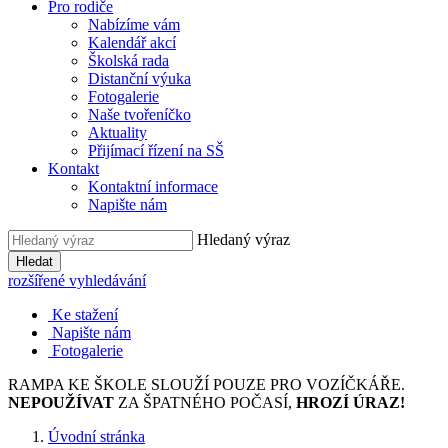
Pro rodiče
Nabízíme vám
Kalendář akcí
Školská rada
Distanční výuka
Fotogalerie
Naše tvořeníčko
Aktuality
Přijímací řízení na SŠ
Kontakt
Kontaktní informace
Napište nám
Hledaný výraz
Hledat
rozšířené vyhledávání
Ke stažení
Napište nám
Fotogalerie
RAMPA KE ŠKOLE SLOUŽÍ POUZE PRO VOZÍČKÁŘE.
NEPOUŽÍVAT
ZA ŠPATNÉHO POČASÍ,
HROZÍ ÚRAZ!
Úvodní stránka