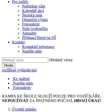
Pro rodiče
Nabízíme vám
Kalendář akcí
Školská rada
Distanční výuka
Fotogalerie
Naše tvořeníčko
Aktuality
Přijímací řízení na SŠ
Kontakt
Kontaktní informace
Napište nám
Hledaný výraz
Hledat
rozšířené vyhledávání
Ke stažení
Napište nám
Fotogalerie
RAMPA KE ŠKOLE SLOUŽÍ POUZE PRO VOZÍČKÁŘE.
NEPOUŽÍVAT
ZA ŠPATNÉHO POČASÍ,
HROZÍ ÚRAZ!
Úvodní stránka