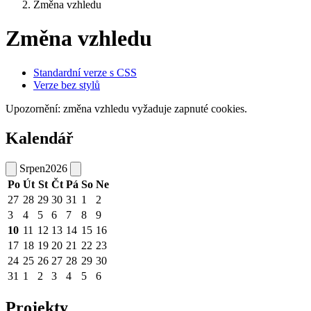
Změna vzhledu
Změna vzhledu
Standardní verze s CSS
Verze bez stylů
Upozornění: změna vzhledu vyžaduje zapnuté cookies.
Kalendář
Srpen
2026
Po
Út
St
Čt
Pá
So
Ne
27
28
29
30
31
1
2
3
4
5
6
7
8
9
10
11
12
13
14
15
16
17
18
19
20
21
22
23
24
25
26
27
28
29
30
31
1
2
3
4
5
6
Projekty